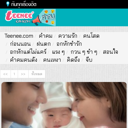
Toggl
naviga
Teenee.com
คำคม
ความรัก
คนโสด
ก่อนนอน
ฝนตก
อกหักชำรัก
อกหักแต่ไม่แคร์
แรง ๆ
กวน ๆ ขำ ๆ
สอนใจ
คำคมคนดัง
คนเหงา
คิดถึง
จีบ
<<
1
>>
ทั้งหมด