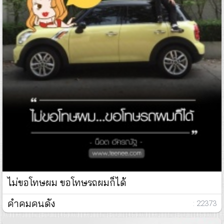
ไม่ขอโทษผม ขอโทษรถผมก็ได้
คำคมคนดัง
: 22373