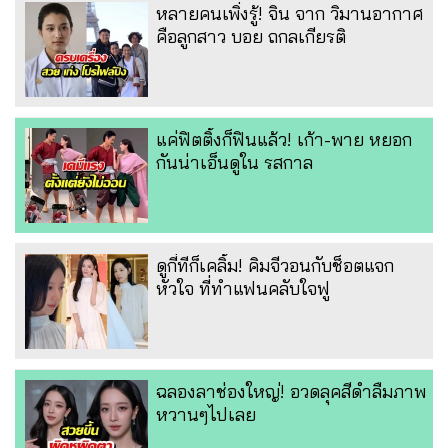
หลายคนเพิ่งรู้! จิน จาก วิมานอากาศ
คือลูกสาว บอย ถกลเกียรติ
แค่ฟิตติ้งก็ฟินแล้ว! เก้า-พาย หยอก
กันน่าเอ็นดูใน รสกาล
ดูกี่ทีก็เคลิ้ม! คิมจีวอนกับช็อตแจก
หัวใจ ที่ทำแฟนคลับใจฟู
ฉลองลาช่องใหญ่! อวดลุคสีดำลืมภาพ
หวานๆไปเลย