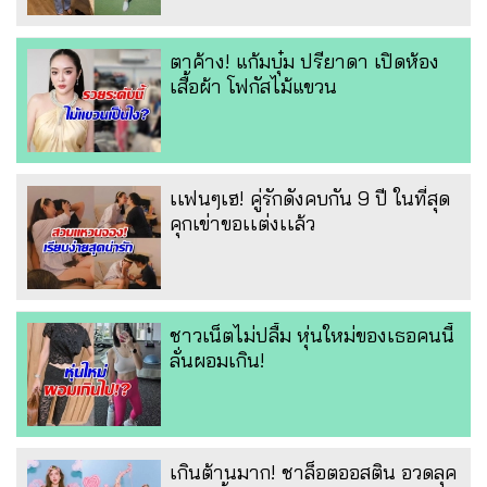
ตาค้าง! แก้มบุ๋ม ปรียาดา เปิดห้อง
เสื้อผ้า โฟกัสไม้แขวน
เเฟนๆเฮ! คู่รักดังคบกัน 9 ปี ในที่สุด
คุกเข่าขอเเต่งเเล้ว
ชาวเน็ตไม่ปลื้ม หุ่นใหม่ของเธอคนนี้
ลั่นผอมเกิน!
เกินต้านมาก! ชาล็อตออสติน อวดลุค