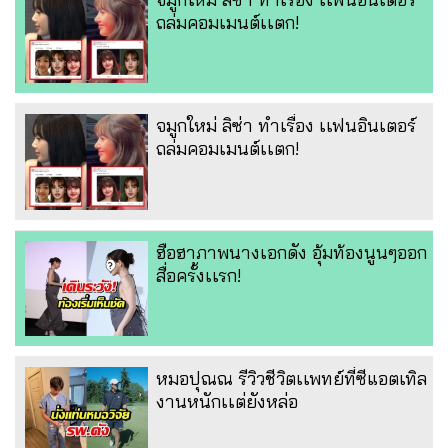
ถล่มคอมเมนต์เเตก!
จมูกใหม่ ลิซ่า ทำเรื่อง เเฟนอินเตอร์
ถล่มคอมเมนต์เเตก!
ฮือฮาภาพนางเอกดัง อุ้มท้องนูนๆออก
สื่อครั้งเเรก!
หมอปุณณ รีวิวชีวิตเเพทย์ที่ซีแอตเทิล
งานหนักเเต่ยังหล่อ