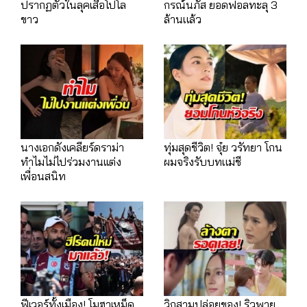
ปรากฏตัวในลุคเสื้อโปโล
กรณ์นภัส ยอดฟอลทะลุ 3
ขาว
ล้านแล้ว
นางเอกดังเคลียร์ดราม่า
ทุ่มสุดชีวิต! จุ๋ย วรัทยา โกน
ทำไมไม่ไปร่วมงานเเต่ง
ผมจริงรับบทแม่ชี
เพื่อนสนิท
ฟีเวอร์ทั้งเมือง! โมฮาเหม็ด
วิกสามปล่อยของ! ริวพาย