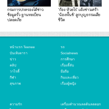
กรมการปกครองโต้ข่าว
‘ก้อง ห้วยไร่’ แจ้งข่าวเศร้า
ข้อมูลรั่ว ฐานทะเบียน
‘น้องพั้นช์’ ลูกบุญธรรมเสีย
ปลอดภัย
ชีวิต
หน้าแรก Teenee
รถ
บันเทิงดารา
Socialnews
ข่าว
การศึกษา
คลิป
เรื่องลี้ลับ
วาไรตี้
มือถือ
กีฬา
กินและเที่ยว
สุขภาพ
เรื่องผู้หญิง
ความรัก
เครื่องคำนวณลดต้นลดดอก