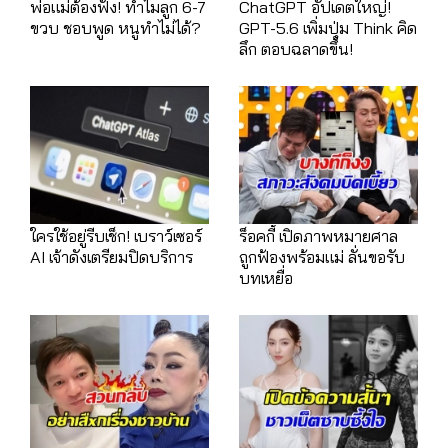
พ่อแม่ต้องฟัง! ทำไมลูก 6-7
ChatGPT อัปเดตใหญ่!
ขวบ ชอบพูด หนูทำไม่ได้?
GPT-5.6 เพิ่มปุ่ม Think คิด
ลึก ตอบฉลาดขึ้น!
ใครใช้อยู่รีบเช็ก! เบราว์เซอร์
ร็อคกี้ เปิดภาพหมายศาล
AI เจ้าดังเตรียมปิดบริการ
ถูกฟ้องพร้อมแม่ ลั่นขอรับ
บทเหยื่อ