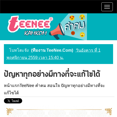
Togg
navig
โบทโตะจัง
(ทีมงาน TeeNee.Com)
วันอังคาร ที่ 1
พฤศจิกายน 2559 เวลา 15:40 น.
ปัญหาทุกอย่างมีทางที่จะแก้ไขได้
หน้าแรกTeeNee
คำคม
สอนใจ
ปัญหาทุกอย่างมีทางที่จะ
แก้ไขได้