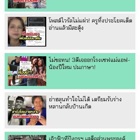
โพสต์ไวรัลไม่แผ่ว! ครูทิ้งประโยคเด็ด
อ่านแล้วมีสะดุ้ง
ไม่ขอทน! 3ดีเจออกโรงเซฟแม่แอฟ-
น้องปีใหม ปมภาษา!
ย่าฮลุนทำใจไม่ได้ เตรียมรับร่าง
หลานกลับบ้านเกิด
เจ้าฟ้าทีปังกรฯ เสด็จส่วนพระองค์