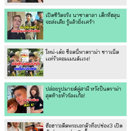
เปิดชีวิตจริง นาซาตาลา เด็กที่ฮลุน
จะส่งเสีย รู้แล้วยิ่งเศร้า
ใหม่-เต๋อ ช็อตนี้พาดราม่า ชาวเน็ต
เเห่รัวคอมเมนต์เเรง!
ปล่อยรูปมายด์คู่สามี หวังปั่นดราม่า
สุดท้ายทัวร์ลงเก้อ!
ฮือฮา!อดีตพระเอกตัวท็อปช่อง3 เปิด