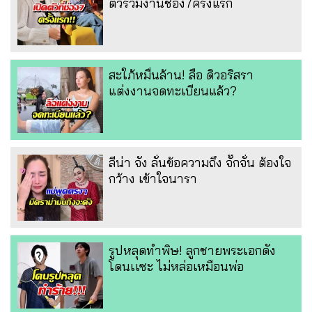
ตัวร่วมงานช่อง7ครั้งแรก
สะใภ้หมื่นล้าน! ลือ ดิวอริสรา
แต่งงานจดทะเบียนแล้ว?
ลีน่า จัง ลั่นข้อความถึง จั๊กจั่น ต้องใจ
กว้าง เข้าใจนารา
รูปหลุดทำพิษ! ลูกชายพระเอกดัง
โดนเเซะ ไม่หล่อเหมือนพ่อ