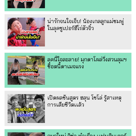
น่ารักจนใจเจ็บ! น้องเกลลูกแม่ชมพู่
ในลุคซูเปอร์ฮีโร่ตัวจิ๋ว
ลุคนี้ใจละลาย! มุกดาโผล่วิ่งสวนลุมฯ
ช็อตนี้ดาเมจแรง
เปิดผลชันสูตร ฮลุน โซโล่ รู้สาเหตุ
การเสียชีวิตเเล้ว
จมูกใหม่ ลิซ่า ทำเรื่อง เเฟนอินเตอร์