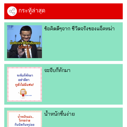
กระทู้ล่าสุด
ข้อคิดดีๆจาก ชีวิตจริงของแจ็คหม่า
จะจีบก็ทักมา
น้ำหนักขึ้นง่าย