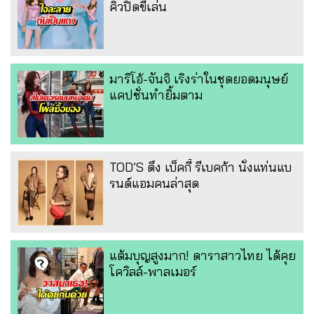
คิวปิดขี้เล่น
มาริโอ้-จันจิ เริงร่าในชุดยอดมนุษย์
แคปชั่นทำยิ้มตาม
TOD’S ดึง เบ็คกี้ รีเบคก้า นั่งแท่นแบ
รนด์แอมคนล่าสุด
แต้มบุญสูงมาก! ดาราสาวไทย ได้คุย
โควิลล์-พาลเมอร์