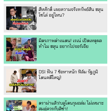
สีหศักดิ์ เผยความจริงทรัพย์สิน ฮลุน
โซโล่ อยู่ไหน?
มิตรภาพต่างแดน! เรเน่ เปิดเหตุผล
ทำไม ฮลุน อยากไปจอร์เจีย
DSI ฟัน 7 ข้อหาหนัก ฟิล์ม รัฐภูมิ
โดนคดีใหญ่!
ดราม่าแล้ว!บลูโดนรุมถล่ม ไม่เหมาะ
สมคู่ควรกับลิซ่า!