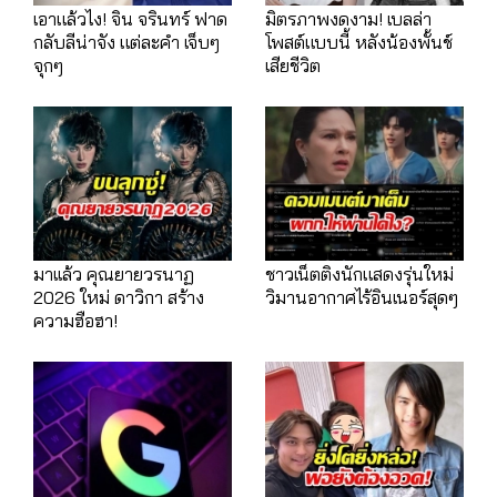
เอาแล้วไง! จิน จรินทร์ ฟาด
มิตรภาพงดงาม! เบลล่า
กลับลีน่าจัง แต่ละคำ เจ็บๆ
โพสต์แบบนี้ หลังน้องพั้นช์
จุกๆ
เสียชีวิต
มาเเล้ว คุณยายวรนาฏ
ชาวเน็ตติงนักแสดงรุ่นใหม่
2026 ใหม่ ดาวิกา สร้าง
วิมานอากาศไร้อินเนอร์สุดๆ
ความฮือฮา!