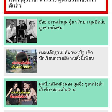
ดีเเล้ว
ฮือฮาภาพล่าสุด จุ๋ย วรัทยา ลุคนี้หล่อ
ลูกชายยังชม
ผงะหลักฐาน! ค้นกระเป๋า เด็ก
นักเรียนกราดยิง พบสิ่งนี้เพียบ
ลุคนี้..หลิงหลิงคอง สุดจึ้ง ชุดหนังดำ
เว้าข้างฮอตเกินต้าน