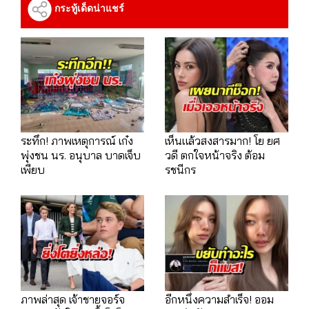
กระทู้เด็ดน่าแชร์
ระทึก! ภาพเหตุการณ์ เก๋ง
เห็นแล้วสงสารมาก! โย ยศ
พุ่งชน นร. อนุบาล บาดเจ็บ
วดี ตกใจหน้าจริง ต้อม
เพียบ
รชนีกร
ภาพล่าสุด เจ้าชายจอร์จ
อีกหนึ่งความสำเร็จ! ออม