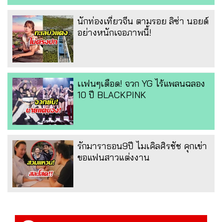
นักท่องเที่ยวจีน ตามรอย ลิซ่า นอยด์
อย่างหนักเจอภาพนี้!
เเฟนๆเดือด! จวก YG ไร้แพลนฉลอง
10 ปี BLACKPINK
รักมาราธอน9ปี ไมเคิลศิรชัช คุกเข่า
ขอแฟนสาวแต่งงาน