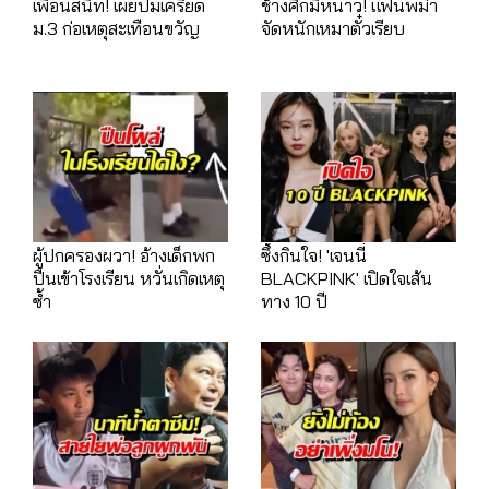
เพื่อนสนิท! เผยปมเครียด
ช้างศึกมีหนาว! แฟนพม่า
ม.3 ก่อเหตุสะเทือนขวัญ
จัดหนักเหมาตั๋วเรียบ
ผู้ปกครองผวา! อ้างเด็กพก
ซึ้งกินใจ! 'เจนนี่
ปืนเข้าโรงเรียน หวั่นเกิดเหตุ
BLACKPINK' เปิดใจเส้น
ซ้ำ
ทาง 10 ปี