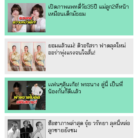
เปิดภาพแพทตี้วัย35ปี แม่ลูก2ที่หน้า
เหมือนเด็กมัธยม
ยอมแล้วแม่! ดิวอริสรา ฟาดลุคใหม่
ออร่าพุ่งแรงจนใจสั่น!
เเฟนๆลุ้นเก้อ! พระนาง คู่นี้ เป็นพี่
น้องกันก็ดีเเล้ว
ฮือฮาภาพล่าสุด จุ๋ย วรัทยา ลุคนี้หล่อ
ลูกชายยังชม