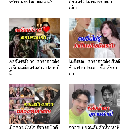
รัชพร นี่จงใจอวดแฟน?
ก้อนไฟว์ ไม่พิมพ์รักตอบ
กลับ
เซอร์ไพรส์มาก! ดาราสาวดัง
ไม่ติดเลย! ดาราสาวดัง ยินดี
เตรียมแต่งแฟนสาว ปลายปี
ข้ามฟากประกบ อั้ม พัชรา
นี้
ภา
เปิดความในใจ ลิซ่า เดบิวต์
จุกอก! หยวนลั่นคำนี้? นาที