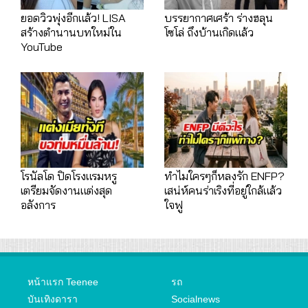
ยอดวิวพุ่งอีกแล้ว! LISA
บรรยากาศเศร้า ร่างฮลุน
สร้างตำนานบทใหม่ใน
โซโล่ ถึงบ้านเกิดแล้ว
YouTube
โรนัลโด ปิดโรงแรมหรู
ทำไมใครๆก็หลงรัก ENFP?
เตรียมจัดงานแต่งสุด
เสน่ห์คนร่าเริงที่อยู่ใกล้แล้ว
อลังการ
ใจฟู
หน้าแรก Teenee
รถ
บันเทิงดารา
Socialnews