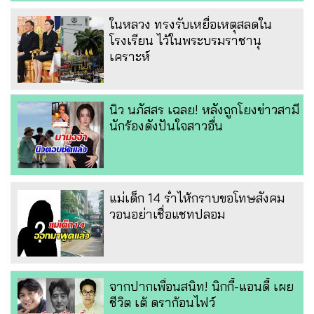
ในหลวง ทรงรับเหยื่อเหตุสลดใน
โรงเรียน ไว้ในพระบรมราชานุ
เคราะห์
นิว นภัสสร เฉลย! หลังถูกโยงข่าวสามี
นักร้องดังปันใจสาวอื่น
แม่เด็ก 14 ร่ำไห้กราบขอโทษสังคม
วอนอย่าเชื่อแชทปลอม
จากปากเพื่อนสนิท! นิกกี้-แอนดี้ เผย
ชีวิต เต้ ดราก้อนไฟว์