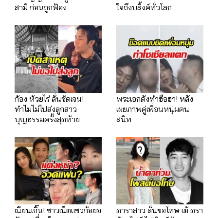
สามี ก่อนถูกฟ้อง
ใจถึงบลิ้งค์ทั่วโลก
ก้อง ห้วยไร่ ลั่นชัดเจน!
พระเอกดังทำฮือฮา! หลัง
ทำไมไม่ไปส่งลูกสาว
เผยภาพคู่เพื่อนหนุ่มคน
บุญธรรมครั้งสุดท้าย
สนิท
เนียนเกิ๊น! ชาวเน็ตแซวก้อยอ
ดาราสาว ลั่นขอโทษ เต้ ดรา