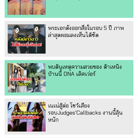
พระเอกดังออกสื่อในรอบ 5 ปี ภาพ
ล่าสุดผอมลงเห็นได้ชัด
พบต้นเหตุความสวยของ ต้าเหนิง
บ้านนี้ DNA เลิศเว่อร์
เนเน่สู้ต่อ โชว์เสียง
รอบJudges’Callbacks งานนี้ลุ้น
หนัก