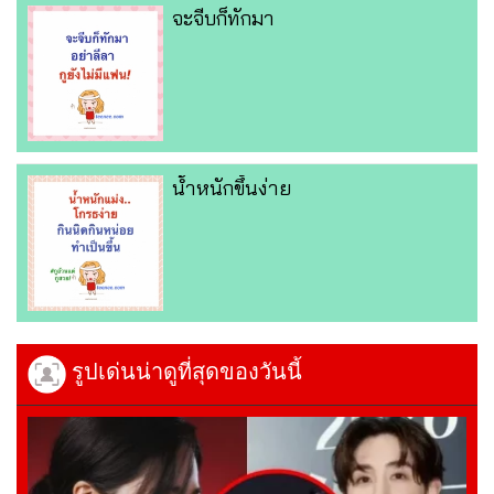
จะจีบก็ทักมา
น้ำหนักขึ้นง่าย
รูปเด่นน่าดูที่สุดของวันนี้