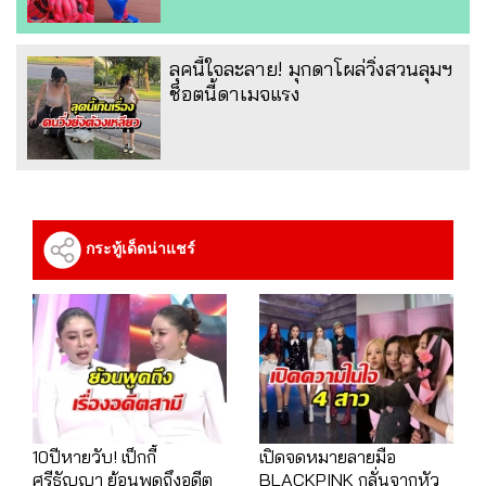
ลุคนี้ใจละลาย! มุกดาโผล่วิ่งสวนลุมฯ
ช็อตนี้ดาเมจแรง
กระทู้เด็ดน่าแชร์
10ปีหายวับ! เป็กกี้
เปิดจดหมายลายมือ
ศรีธัญญา ย้อนพูดถึงอดีต
BLACKPINK กลั่นจากหัว