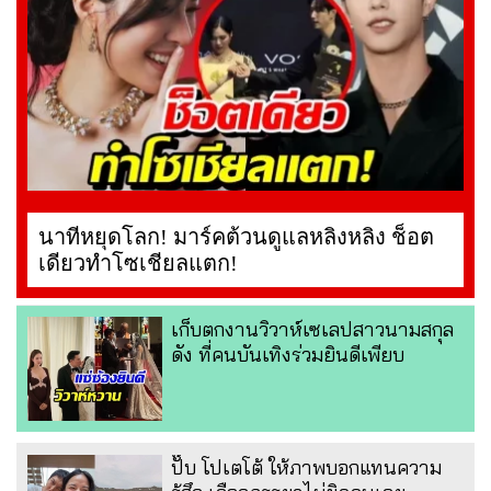
นาทีหยุดโลก! มาร์คต้วนดูแลหลิงหลิง ช็อต
เดียวทำโซเชียลแตก!
เก็บตกงานวิวาห์เซเลปสาวนามสกุล
ดัง ที่คนบันเทิงร่วมยินดีเพียบ
ปั๊บ โปเตโต้ ให้ภาพบอกแทนความ