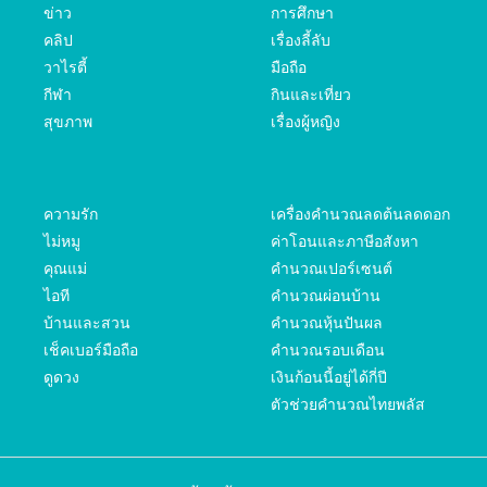
ข่าว
การศึกษา
คลิป
เรื่องลี้ลับ
วาไรตี้
มือถือ
กีฬา
กินและเที่ยว
สุขภาพ
เรื่องผู้หญิง
ความรัก
เครื่องคำนวณลดต้นลดดอก
ไม่หมู
ค่าโอนและภาษีอสังหา
คุณแม่
คำนวณเปอร์เซนต์
ไอที
คำนวณผ่อนบ้าน
บ้านและสวน
คำนวณหุ้นปันผล
เช็คเบอร์มือถือ
คำนวณรอบเดือน
ดูดวง
เงินก้อนนี้อยู่ได้กี่ปี
ตัวช่วยคำนวณไทยพลัส