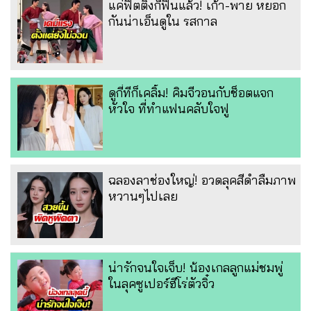
แค่ฟิตติ้งก็ฟินแล้ว! เก้า-พาย หยอก
กันน่าเอ็นดูใน รสกาล
ดูกี่ทีก็เคลิ้ม! คิมจีวอนกับช็อตแจก
หัวใจ ที่ทำแฟนคลับใจฟู
ฉลองลาช่องใหญ่! อวดลุคสีดำลืมภาพ
หวานๆไปเลย
น่ารักจนใจเจ็บ! น้องเกลลูกแม่ชมพู่
ในลุคซูเปอร์ฮีโร่ตัวจิ๋ว