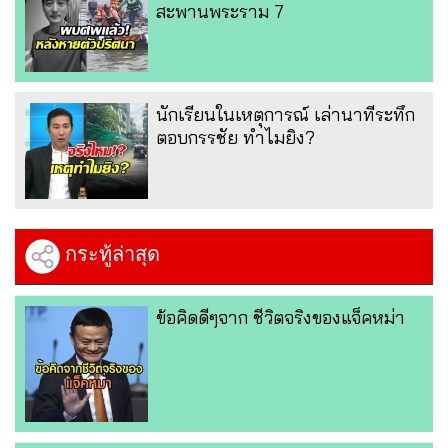
สะพานพระราม 7
นักเรียนในเหตุการณ์ เล่านาทีระทึก
ตอบกรรชัย ทำไมยิง?
กระทู้ล่าสุด
ข้อคิดดีๆจาก ชีวิตจริงของแจ็คหม่า