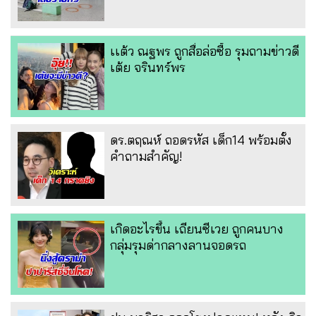
เเต้ว ณฐพร ถูกสื่อล่อซื้อ รุมถามข่าวดี
เต้ย จรินทร์พร
ดร.ตฤณห์ ถอดรหัส เด็ก14 พร้อมตั้ง
คำถามสำคัญ!
เกิดอะไรขึ้น เถียนซีเวย ถูกคนบาง
กลุ่มรุมด่ากลางลานจอดรถ