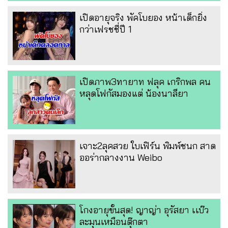
เปิดอายุจริง พัคโบยอง หน้าเด็กยิ่ง
กว่าเฟรชชี่ปี 1
เปิดภาพ3ทายาท ฟลุค เกริกพล คน
หลุดโฟกัสมองแต่ น้องนาลียา
เจาะ2ลุคสวย ใบเฟิร์น พิมพ์ชนก สาด
ออร่ากลางงาน Weibo
โกงอายุขั้นสุด! ญาญ่า อุรัสยา เเบ๊ว
ละมุนเหมือนตุ๊กตา