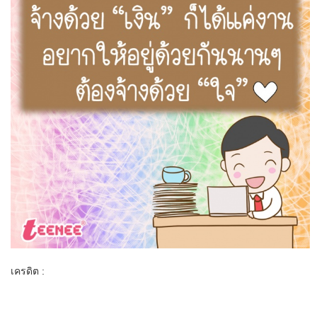
เครดิต :