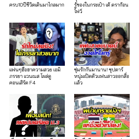
ครบ10ปีชีวิตเดินมาไกลมาก
รู้ของในกระเป๋า เต้ ดราก้อน
ไฟว์
เเฟนๆฮือฮาความสวย เอมิ
ซุ่มรักกันมานาน! ซุปตาร์
ภรรยา เเวนเนส โผล่ดู
หนุ่มเปิดตัวแฟนสาวออกสื่อ
คอนเสิร์ต F4
แล้ว