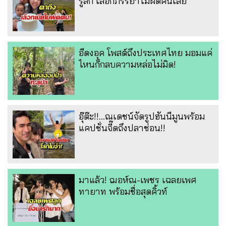
รู้สึก เลือกภรรยาไม่ผิดคนเลย
อีดงอุค โพสต์ถึงประเทศไทย มอมแค่
ไหนก็กลบความหล่อไม่มิด!
อุ๊ต๊ะ!!...ณเดชน์จัดรูปฮันนีมูนพร้อม
แคปชั่นจี๊ดถึงปลาช่อน!!
มาแล้ว! ฌอห์ณ-เพชร เฉลยเพศ
ทายาท พร้อมชื่อสุดคิ้วท์