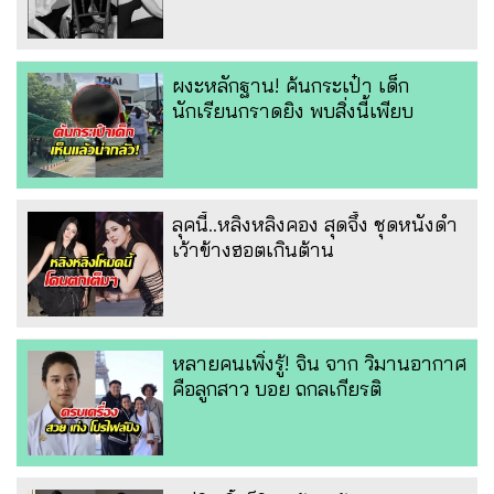
ผงะหลักฐาน! ค้นกระเป๋า เด็ก
นักเรียนกราดยิง พบสิ่งนี้เพียบ
ลุคนี้..หลิงหลิงคอง สุดจึ้ง ชุดหนังดำ
เว้าข้างฮอตเกินต้าน
หลายคนเพิ่งรู้! จิน จาก วิมานอากาศ
คือลูกสาว บอย ถกลเกียรติ