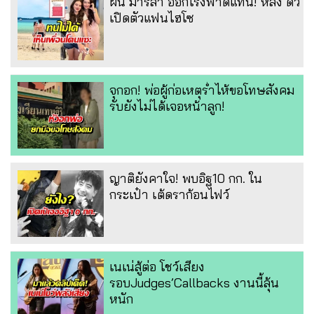
ฝน มาริสา ออกโรงฟาดแทน! หลัง ดิว
เปิดตัวแฟนไฮโซ
จุกอก! พ่อผู้ก่อเหตุร่ำไห้ขอโทษสังคม
รับยังไม่ได้เจอหน้าลูก!
ญาติยังคาใจ! พบอิฐ10 กก. ใน
กระเป๋า เต้ดราก้อนไฟว์
เนเน่สู้ต่อ โชว์เสียง
รอบJudges’Callbacks งานนี้ลุ้น
หนัก