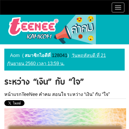
Togg
navig
Aom
(
สมาชิกไอดีที่
128041
)
วันพฤหัสบดี ที่ 21
กันยายน 2560 เวลา 13:59 น.
ระหว่าง “เงิน” กับ “ใจ”
หน้าแรกTeeNee
คำคม
สอนใจ
ระหว่าง “เงิน” กับ “ใจ”